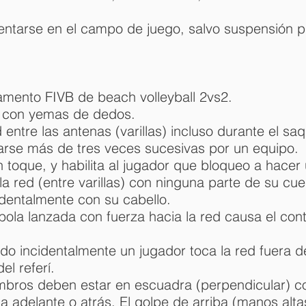
ntarse en el campo de juego, salvo suspensión p
amento FIVB de beach volleyball 2vs2.
e con yemas de dedos.
 entre las antenas (varillas) incluso durante el sa
arse más de tres veces sucesivas por un equipo.
toque, y habilita al jugador que bloqueo a hacer
la red (entre varillas) con ninguna parte de su cu
identalmente con su cabello.
a bola lanzada con fuerza hacia la red causa el con
o incidentalmente un jugador toca la red fuera de 
el referí.
mbros deben estar en escuadra (perpendicular) co
ia adelante o atrás. El golpe de arriba (manos alta