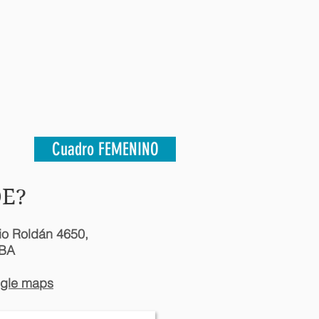
Cuadro FEMENINO
E?
rio Roldán 4650,
BA
gle maps