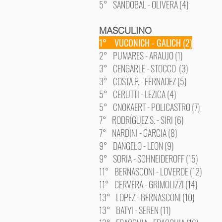
5° SANDOBAL - OLIVERA (4)
MASCULINO
1° VUCONICH - GALICH (2)
2° PUMARES - ARAUJO (1)
3° CENGARLE - STOCCO (3)
3° COSTA P. - FERNADEZ (5)
5° CERUTTI - LEZICA (4)
5° CNOKAERT - POLICASTRO (7)
7° RODRÍGUEZ S. - SIRI (6)
7° NARDINI - GARCIA (8)
9° DANGELO - LEON (9)
9° SORIA - SCHNEIDEROFF (15)
11° BERNASCONI - LOVERDE (12)
11° CERVERA - GRIMOLIZZI (14)
13° LOPEZ - BERNASCONI (10)
13° BATYI - SEREN (11)