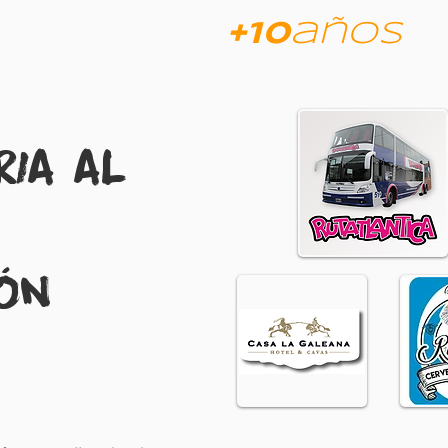
am
JVP
+
10
años
ACTIVIDADES
BENEFICIOS
NOTICIAS
ria al
ión