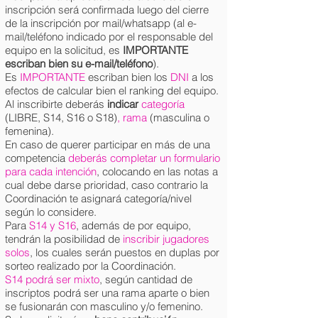
inscripción será confirmada luego del cierre
de la inscripción por mail/whatsapp (al e-
mail/teléfono indicado por el responsable del
equipo en la solicitud, es
IMPORTANTE
escriban bien su e-mail/teléfono
).
Es
IMPORTANTE
escriban bien los
DNI
a los
efectos de calcular bien el ranking del equipo.
Al inscribirte deberás
indicar
categoría
(LIBRE, S14, S16 o S18)
, rama
(masculina o
femenina).
En caso de querer participar en más de una
competencia
deberás completar un formulario
para cada intención
, colocando en las notas a
cual debe darse prioridad, caso contrario la
Coordinación te asignará categoría/nivel
según lo considere.
Para
S14 y S16
, además de por equipo,
tendrán la posibilidad de
inscribir jugadores
solos
, los cuales serán puestos en duplas por
sorteo realizado por la Coordinación.
S14 podrá ser mixto
, según cantidad de
inscriptos podrá ser una rama aparte o bien
se fusionarán con masculino y/o femenino.