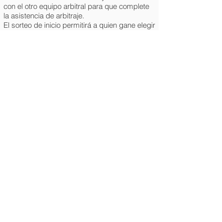
con el otro equipo arbitral para que complete
la asistencia de arbitraje.
El sorteo de inicio permitirá a quien gane elegir
entre las siguientes alternativas:
a) saque o recepción;
b) campo de juego.
Quien pierda el sorteo podrá elegir entre esas
alternativas para el inicio del segundo set. En
caso de tie-break deberá realizarse un nuevo
sorteo.
En caso de decisión arbitral dudosa, deberá
disputarse de nuevo el tanto ("
va de vuelta
").
En caso de decisión arbitral firme y puesta en
duda por alguno de los equipos, la misma
podrá dejarse por escrito en la Planilla de
Juego* para registro.
Al finalizar el partido el equipo arbitral deberá
hacer firmar la Planilla de Juego*
correspondiente por los equipos, y deberá
asegurarse de hacerla llegar a la
Coordinación.
(*) Dentro del marco de salubridad
(COVID) no se usarán Planillas de Juego,