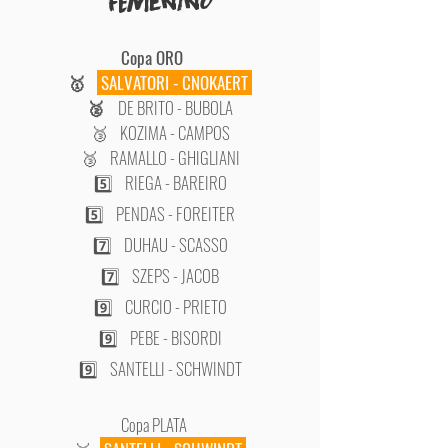
FEmeninO
​Copa ORO
🥇
SALVATORI - CNOKAERT
🥈
DE BRITO - BUBOLA
🥉 KOZIMA - CAMPOS
🥉 RAMALLO - GHIGLIANI
5️⃣ RIEGA - BAREIRO
5️⃣ PENDAS - FOREITER
7️⃣ DUHAU - SCASSO
7️⃣ SZEPS - JACOB
9️⃣ CURCIO - PRIETO
9️⃣ PEBE - BISORDI
9️⃣ SANTELLI - SCHWINDT
​Copa PLATA