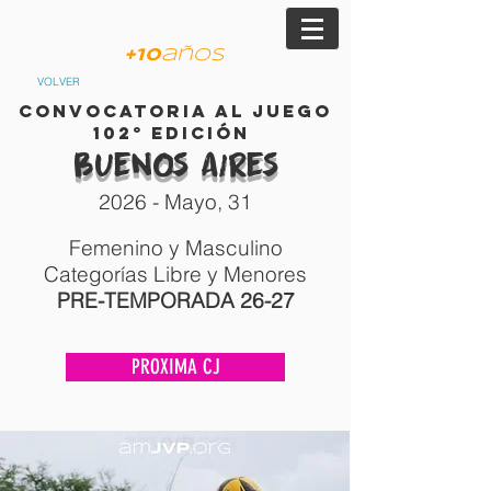
am
JVP
+
10
años
VOLVER
Convocatoria al Juego
102
°
edición
Buenos
Aires
2026
- Mayo
, 31
Femenino y Masculino
Categorías Libre y Menores
PRE-TEMPORADA 26-27
PROXIMA CJ