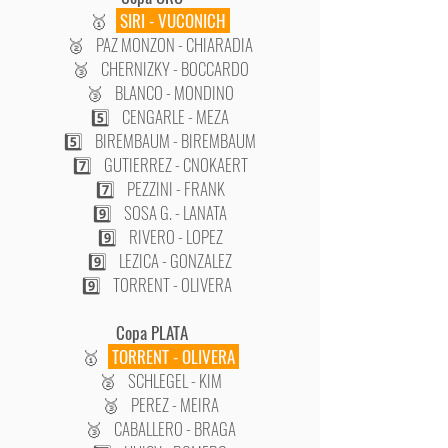
🥇
SIRI - VUCONICH
🥈 PAZ MONZON - CHIARADIA
🥉 CHERNIZKY - BOCCARDO
🥉 BLANCO - MONDINO
5️⃣ CENGARLE - MEZA
5️⃣ BIREMBAUM - BIREMBAUM
7️⃣ GUTIERREZ - CNOKAERT
7️⃣ PEZZINI - FRANK
9️⃣ SOSA G. - LANATA
9️⃣ RIVERO - LOPEZ
9️⃣ LEZICA - GONZALEZ
9️⃣ TORRENT - OLIVERA
​Copa PLATA
🥇
TORRENT - OLIVERA
🥈 SCHLEGEL - KIM
🥉 PEREZ - MEIRA
🥉 CABALLERO - BRAGA