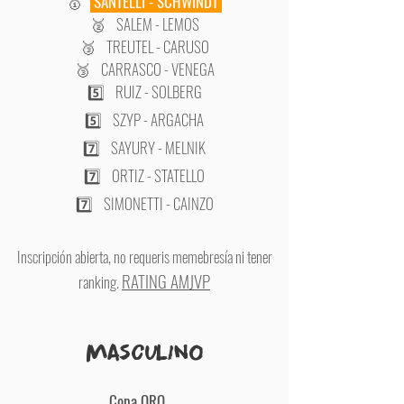
🥇
SANTELLI - SCHWINDT
🥈 SALEM - LEMOS
🥉 TREUTEL - CARUSO
🥉 CARRASCO - VENEGA
5️⃣ RUIZ - SOLBERG
5️⃣ SZYP - ARGACHA
7️⃣ SAYURY - MELNIK
7️⃣ ORTIZ - STATELLO
7️⃣ SIMONETTI - CAINZO
Inscripción
abierta
, no requeris memebresía ni tener
RATING AMJVP
ranking.
Masculino
​Copa ORO