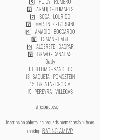
5️⃣ HUICY - ROMERO
5️⃣ ARAUJO - PUMARES
7️⃣ SOSA - LOURIDO
7️⃣ MARTINEZ - BORGINI
9️⃣ AMADIO - BOCCARDO
9️⃣ ESMAN - HABIF
9️⃣ ALDERETE - GASPAR
9️⃣ BRAVO - CAÑADAS
Qualy
13 IELLIMO - SANDERS
13 SAQUETA - POMSZTEIN
15 BRENTA - CROSTA
15 PEREYRA - VILLEGAS
#respirobeach
Inscripción abierta, no requeris memebresía ni tener
RATING AMJVP
ranking.