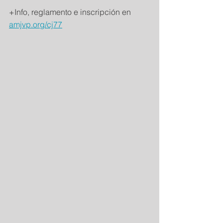
+Info, reglamento e inscripción en 
amjvp.org/cj77