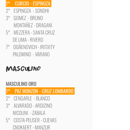
1° CURCIO - ESPINOZA
2° ESPINOZA - SONDHI
3° GOMEZ - BRUNO
MONTAÑEZ - DRAGANI
5° MEZZERA - SANTA CRUZ
DE LIMA - RIVERO
7° OGÑENOVICH - IRITXITY
PALOMINO - VARANO
MascULINO
MASCULINO ORO
1° PAZ MONZON - CRUZ LOMBARDO
2° CENGARLE - BLANCO
3° ALVARADO - ARDIZINO
NICOLINI - ZABALA
5° COSTA PEUSER - CUEVAS
CNOKAERT - MANZUR