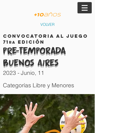
am
JVP
+
10
años
VOLVER
Convocatoria al Juego
7
1
edición
r
a
PRe-
temPorada
Buenos
Aires
2023
- Junio
, 11
Categorías Libre y Menores