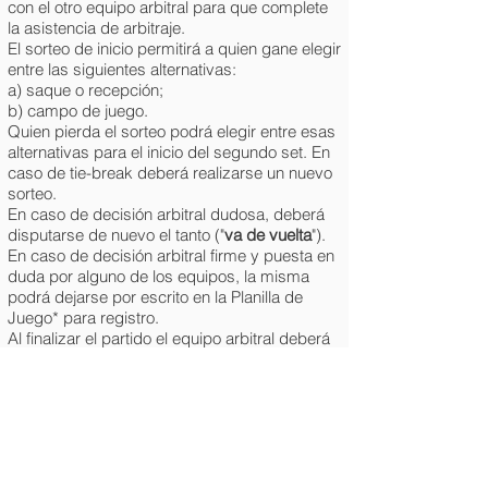
con el otro equipo arbitral para que complete
la asistencia de arbitraje.
El sorteo de inicio permitirá a quien gane elegir
entre las siguientes alternativas:
a) saque o recepción;
b) campo de juego.
Quien pierda el sorteo podrá elegir entre esas
alternativas para el inicio del segundo set. En
caso de tie-break deberá realizarse un nuevo
sorteo.
En caso de decisión arbitral dudosa, deberá
disputarse de nuevo el tanto ("
va de vuelta
").
En caso de decisión arbitral firme y puesta en
duda por alguno de los equipos, la misma
podrá dejarse por escrito en la Planilla de
Juego* para registro.
Al finalizar el partido el equipo arbitral deberá
hacer firmar la Planilla de Juego*
correspondiente por los equipos, y deberá
asegurarse de hacerla llegar a la
Coordinación.
(*) Dentro del marco de salubridad
(COVID) no se usarán Planillas de Juego,
se usará mensajería digital (ej.