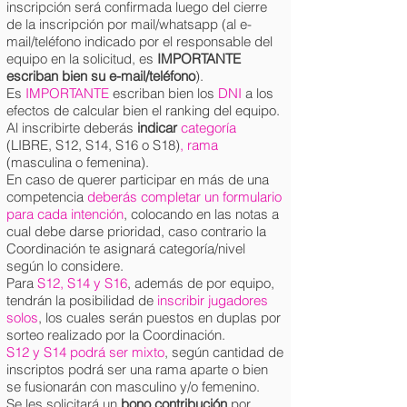
inscripción será confirmada luego del cierre
de la inscripción por mail/whatsapp (al e-
mail/teléfono indicado por el responsable del
equipo en la solicitud, es
IMPORTANTE
escriban bien su e-mail/teléfono
).
Es
IMPORTANTE
escriban bien los
DNI
a los
efectos de calcular bien el ranking del equipo.
Al inscribirte deberás
indicar
categoría
(LIBRE, S12, S14, S16 o S18)
, rama
(masculina o femenina).
En caso de querer participar en más de una
competencia
deberás completar un formulario
para cada intención
, colocando en las notas a
cual debe darse prioridad, caso contrario la
Coordinación te asignará categoría/nivel
según lo considere.
Para
S12, S14 y S16
, además de por equipo,
tendrán la posibilidad de
inscribir jugadores
solos
, los cuales serán puestos en duplas por
sorteo realizado por la Coordinación.
S12 y S14 podrá ser mixto
, según cantidad de
inscriptos podrá ser una rama aparte o bien
se fusionarán con masculino y/o femenino.
Se les solicitará un
bono contribución
por