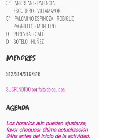
3° ANDREANI - PALENCIA
ESCUDERO - VILLAMAYOR
5° PALOMINO ESPINOZA - ROBIGLIO
PAGNIELLO - MONTERO
D PEREYRA - SALÓ
D SOTELO - NUÑEZ
MENORES
S12/S1
4/S16/S18
SUSPENDIDO por falta de equipos
AGENDA
Lo
s horarios aú
n pueden ajustarse
,
favor chequear ú
ltima actualizació
n
24hs antes del inicio de la actividad.