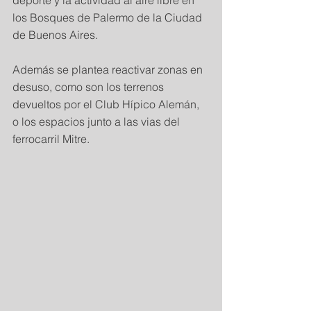
deporte y la actividad al aire libre en 
los Bosques de Palermo de la Ciudad 
de Buenos Aires. 
Además se plantea reactivar zonas en 
desuso, como son los terrenos 
devueltos por el Club Hípico Alemán, 
o los espacios junto a las vias del 
ferrocarril Mitre.